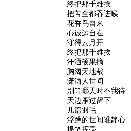
终把那千难挨
把苦全都吞进喉
花香鸟自来
心诚运自在
守得云月开
终把那千难挨
汗洒硕果摘
胸阔天地裁
潇洒人世间
别等哪天时不我待
天边雁过留下
几篇羽毛
浮躁的世间谁静心
提笔挥毫