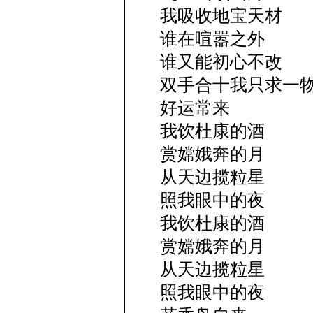
我吸收地宝天材
谁在喧嚣之外
谁又能初心不改
双手合十我只求一
好运常来
我饮杜康的酒
赏嫦娥奔的月
从天边揽粒星
照我眼中的夜
我饮杜康的酒
赏嫦娥奔的月
从天边揽粒星
照我眼中的夜