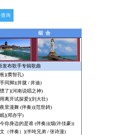
手查询
组 合
发布歌手专辑歌曲
阿爸](窦智孔)
手同脚](井胧 / 井迪)
穷惯了](河南说唱之神)
总用离开试探爱](刘大壮)
黑夜里漫舞 (伴奏)](范世錡)
入眠](邓亦宇)
如今你身边的是谁 (伴奏)](烟(许佳豪))
后文（伴奏）](半吨兄弟 / 张诗漫)