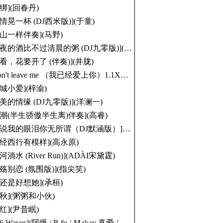
松绑](回春丹)
绝情晃一杯 (DJ西米版)](于童)
像山一样伴奏](马野)
夜的酒比不过清晨的粥 (DJ九零版)](半吨兄弟)
你看，花要开了 (伴奏)](井胧)
on't leave me （我已经爱上你）1.1X版](张妙格)
大城小爱](梓渝)
最美的情缘 (DJ九零版)](洋澜一)
归潮(半生骄傲半生离)伴奏](高睿)
说我的眼泪你无所谓（DJ默涵版）](东来东往)
取经西行有模样](高永原)
河淌水 (River Run)](ADÀI宋黛霆)
秋殇别恋 (氛围版)](指尖笑)
我还是好想她](承桓)
三秋](粥粥和小伙)
折红](尹昔眠)
 Waves](阿爆 / R.fu / Ｍakav 真爱 / Kivi / Dremedreman 曾妮)