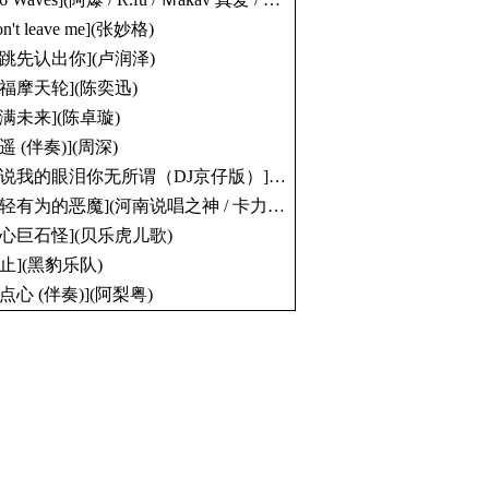
on't leave me](张妙格)
心跳先认出你](卢润泽)
幸福摩天轮](陈奕迅)
写满未来](陈卓璇)
遥 (伴奏)](周深)
别说我的眼泪你无所谓（DJ京仔版）](阿国哥)
轻有为的恶魔](河南说唱之神 / 卡力鲨鱼 / 河北吴孟达)
小心巨石怪](贝乐虎儿歌)
不止](黑豹乐队)
点心 (伴奏)](阿梨粤)