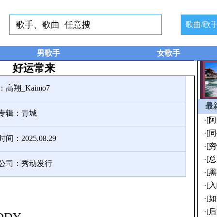
歌曲/歌
男歌手
女歌手
好运常来
：
高翔_Kaimo7
最新
专辑：
青城
·
[
·
[同
：2025.08.29
·
[
·
[
公司：秀动发行
·
[
·
[
·
[
·
[
EDDY