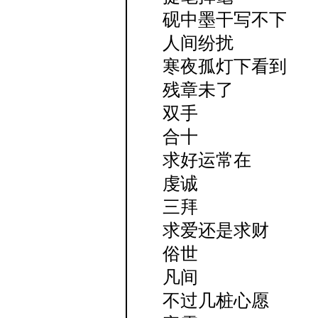
砚中墨干写不下
人间纷扰​
寒夜孤灯下看到
残章未了​
双手
合十
求好运常在
虔诚
三拜
求爱还是求财
俗世
凡间
不过几桩心愿