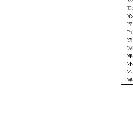
·
[D
·
[
·
[
·
[
·
[遥
·
[
·
[年
·
[
·
[
·
[半