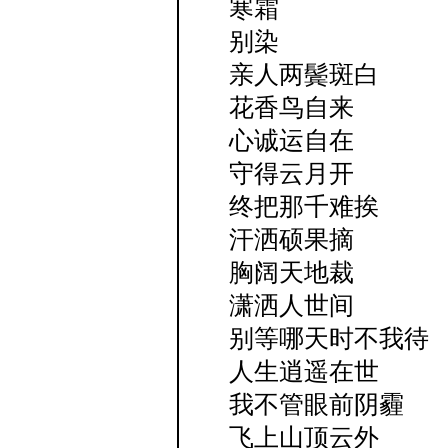
寒霜
别染
亲人两鬓斑白
花香鸟自来
心诚运自在
守得云月开
终把那千难挨
汗洒硕果摘
胸阔天地裁
潇洒人世间
别等哪天时不我待
人生逍遥在世
我不管眼前阴霾
飞上山顶云外